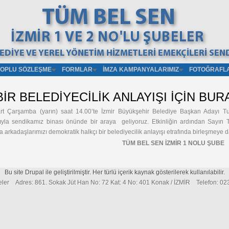
TOPLU SÖZLEŞME
FORMLAR
İMZA KAMPANYALARIMIZ
FOTOĞRAFL
R BELEDİYECİLİK ANLAYIŞI İÇİN BUR
rt Çarşamba (yarın) saat 14.00’te İzmir Büyükşehir Belediye Başkan Adayı Tu
mıyla sendikamız binası önünde bir araya geliyoruz. Etkinliğin ardından Sayın 
a arkadaşlarımızı demokratik halkçı bir belediyecilik anlayışı etrafında birleşmeye 
TÜM BEL SEN İZMİR 1 NOLU ŞUBE
Bu site Drupal ile geliştirilmiştir. Her türlü içerik kaynak gösterilerek kullanılabilir.
eler Adres: 861. Sokak Jüt Han No: 72 Kat: 4 No: 401 Konak / İZMİR Telefon: 