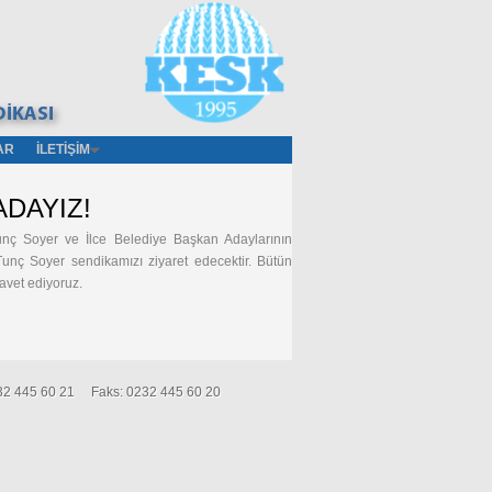
AR
İLETIŞIM
ADAYIZ!
nç Soyer ve İlce Belediye Başkan Adaylarının
Tunç Soyer sendikamızı ziyaret edecektir. Bütün
davet ediyoruz.
0232 445 60 21 Faks: 0232 445 60 20