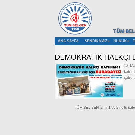
ANA SAYFA
SENDIKAMIZ
HUKUK
DEMOKRATİK HALKÇI Bİ
13 Ma
katılı
çalışm
TÜM BEL SEN İzmir 1 ve 2 no'lu şub