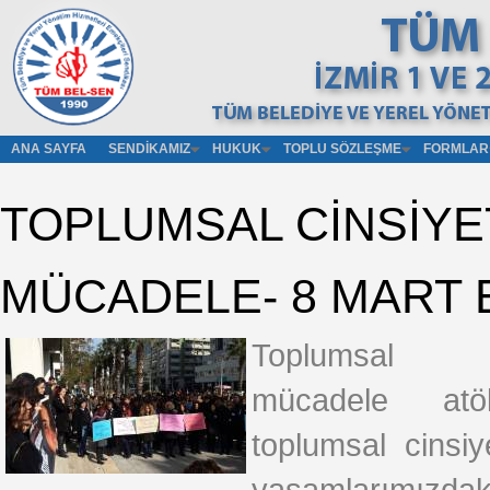
ANA SAYFA
SENDIKAMIZ
HUKUK
TOPLU SÖZLEŞME
FORMLAR
TOPLUMSAL CİNSİYET
MÜCADELE- 8 MART 
Toplumsal c
mücadele atöly
toplumsal cinsiy
yaşamlarımızdaki 